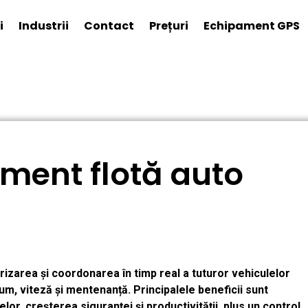
i
Industrii
Contact
Prețuri
Echipament GPS
ment flotă auto
zarea și coordonarea în timp real a tuturor vehiculelor
um, viteză și mentenanță. Principalele beneficii sunt
or, creșterea siguranței și productivității, plus un control