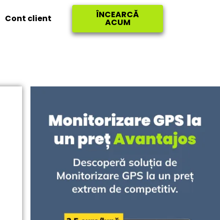
ÎNCEARCĂ
Cont client
ACUM