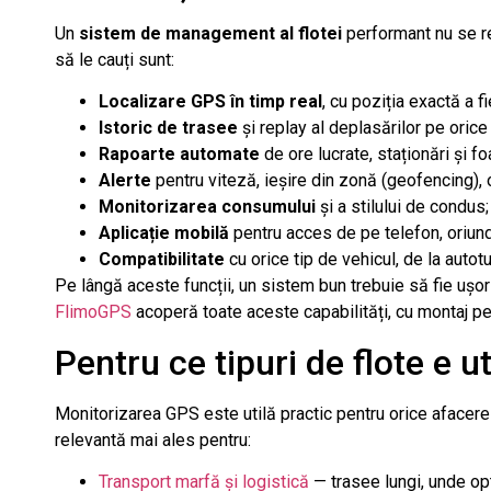
Un
sistem de management al flotei
performant nu se re
să le cauți sunt:
Localizare GPS în timp real
, cu poziția exactă a fi
Istoric de trasee
și replay al deplasărilor pe orice 
Rapoarte automate
de ore lucrate, staționări și f
Alerte
pentru viteză, ieșire din zonă (geofencing), 
Monitorizarea consumului
și a stilului de condus;
Aplicație mobilă
pentru acces de pe telefon, oriunde
Compatibilitate
cu orice tip de vehicul, de la autot
Pe lângă aceste funcții, un sistem bun trebuie să fie ușor 
FlimoGPS
acoperă toate aceste capabilități, cu montaj pe 
Pentru ce tipuri de flote e ut
Monitorizarea GPS este utilă practic pentru orice afacere
relevantă mai ales pentru:
Transport marfă și logistică
— trasee lungi, unde op