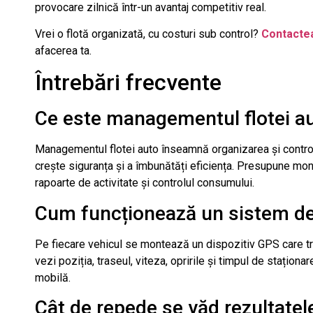
provocare zilnică într-un avantaj competitiv real.
Vrei o flotă organizată, cu costuri sub control?
Contacte
afacerea ta.
Întrebări frecvente
Ce este managementul flotei a
Managementul flotei auto înseamnă organizarea și controlu
crește siguranța și a îmbunătăți eficiența. Presupune moni
rapoarte de activitate și controlul consumului.
Cum funcționează un sistem de
Pe fiecare vehicul se montează un dispozitiv GPS care tr
vezi poziția, traseul, viteza, opririle și timpul de staționar
mobilă.
Cât de repede se văd rezultate