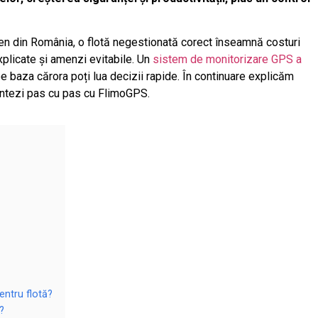
eren din România, o flotă negestionată corect înseamnă costuri
xplicate și amenzi evitabile. Un
sistem de monitorizare GPS a
pe baza cărora poți lua decizii rapide. În continuare explicăm
entezi pas cu pas cu FlimoGPS.
ntru flotă?
?