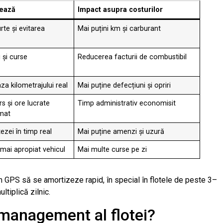
ează
Impact asupra costurilor
te și evitarea
Mai puțini km și carburant
i și curse
Reducerea facturii de combustibil
aza kilometrajului real
Mai puține defecțiuni și opriri
s și ore lucrate
Timp administrativ economisit
mat
tezei în timp real
Mai puține amenzi și uzură
 mai apropiat vehicul
Mai multe curse pe zi
m GPS să se amortizeze rapid, în special în flotele de peste 3–
tiplică zilnic.
 management al flotei?