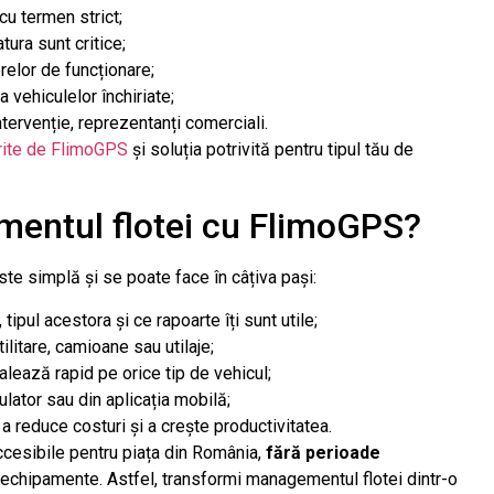
 cu termen strict;
ura sunt critice;
elor de funcționare;
 vehiculelor închiriate;
ntervenție, reprezentanți comerciali.
erite de FlimoGPS
și soluția potrivită pentru tipul tău de
ntul flotei cu FlimoGPS?
 simplă și se poate face în câțiva pași:
tipul acestora și ce rapoarte îți sunt utile;
litare, camioane sau utilaje;
lează rapid pe orice tip de vehicul;
ulator sau din aplicația mobilă;
a reduce costuri și a crește productivitatea.
ccesibile pentru piața din România,
fără perioade
u echipamente. Astfel, transformi managementul flotei dintr-o