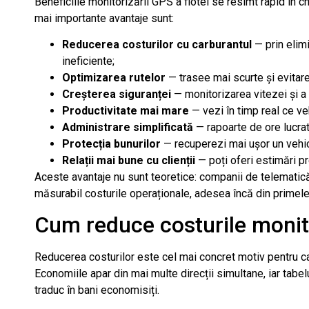
Beneficiile monitorizării GPS a flotei se resimt rapid în chel
mai importante avantaje sunt:
Reducerea costurilor cu carburantul
— prin elimi
ineficiente;
Optimizarea rutelor
— trasee mai scurte și evitare
Creșterea siguranței
— monitorizarea vitezei și a
Productivitate mai mare
— vezi în timp real ce vehi
Administrare simplificată
— rapoarte de ore lucra
Protecția bunurilor
— recuperezi mai ușor un vehicul
Relații mai bune cu clienții
— poți oferi estimări pre
Aceste avantaje nu sunt teoretice: companii de telemati
măsurabil costurile operaționale, adesea încă din primele 
Cum reduce costurile monito
Reducerea costurilor este cel mai concret motiv pentru c
Economiile apar din mai multe direcții simultane, iar tabe
traduc în bani economisiți.