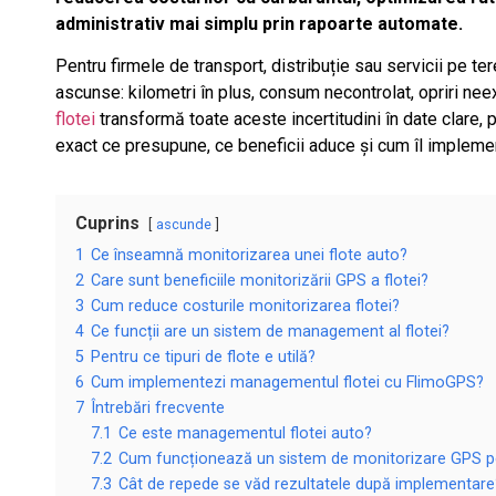
administrativ mai simplu prin rapoarte automate.
Pentru firmele de transport, distribuție sau servicii pe t
ascunse: kilometri în plus, consum necontrolat, opriri nee
flotei
transformă toate aceste incertitudini în date clare, 
exact ce presupune, ce beneficii aduce și cum îl implem
Cuprins
ascunde
1
Ce înseamnă monitorizarea unei flote auto?
2
Care sunt beneficiile monitorizării GPS a flotei?
3
Cum reduce costurile monitorizarea flotei?
4
Ce funcții are un sistem de management al flotei?
5
Pentru ce tipuri de flote e utilă?
6
Cum implementezi managementul flotei cu FlimoGPS?
7
Întrebări frecvente
7.1
Ce este managementul flotei auto?
7.2
Cum funcționează un sistem de monitorizare GPS pe
7.3
Cât de repede se văd rezultatele după implementare