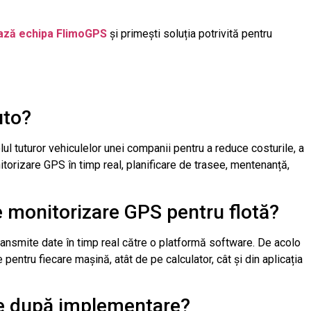
ază echipa FlimoGPS
și primești soluția potrivită pentru
uto?
l tuturor vehiculelor unei companii pentru a reduce costurile, a
torizare GPS în timp real, planificare de trasee, mentenanță,
 monitorizare GPS pentru flotă?
ansmite date în timp real către o platformă software. De acolo
e pentru fiecare mașină, atât de pe calculator, cât și din aplicația
le după implementare?