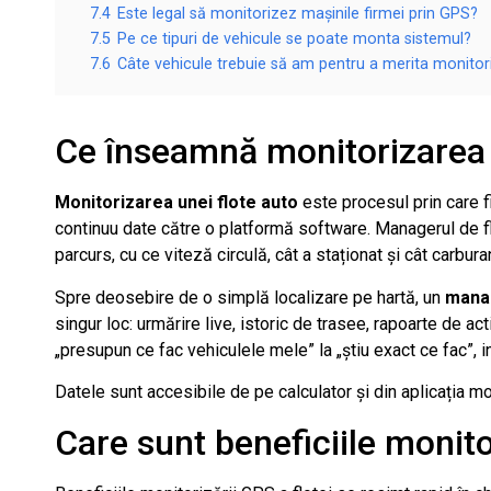
7.4
Este legal să monitorizez mașinile firmei prin GPS?
7.5
Pe ce tipuri de vehicule se poate monta sistemul?
7.6
Câte vehicule trebuie să am pentru a merita monitor
Ce înseamnă monitorizarea 
Monitorizarea unei flote auto
este procesul prin care f
continuu date către o platformă software. Managerul de flo
parcurs, cu ce viteză circulă, cât a staționat și cât carbu
Spre deosebire de o simplă localizare pe hartă, un
mana
singur loc: urmărire live, istoric de trasee, rapoarte de acti
„presupun ce fac vehiculele mele” la „știu exact ce fac”, 
Datele sunt accesibile de pe calculator și din aplicația mob
Care sunt beneficiile monito