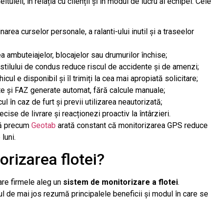
tuieli, în relația cu clienții și în modul de lucru al echipei. Cele
narea curselor personale, a ralanti-ului inutil și a traseelor
a ambuteiajelor, blocajelor sau drumurilor închise;
 stilului de condus reduce riscul de accidente și de amenzi;
cul e disponibil și îl trimiți la cea mai apropiată solicitare;
te și FAZ generate automat, fără calcule manuale;
 în caz de furt și previi utilizarea neautorizată;
cise de livrare și reacționezi proactiv la întârzieri.
că precum
Geotab
arată constant că monitorizarea GPS reduce
luni.
rizarea flotei?
are firmele aleg un
sistem de monitorizare a flotei
.
lul de mai jos rezumă principalele beneficii și modul în care se