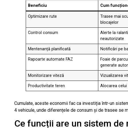
Beneficiu
Cum funcțion
Optimizare rute
Trasee mai scur
blocajelor
Control consum
Alerte la ralant
neautorizate
Mentenanță planificată
Notificări pe b
Rapoarte automate FAZ
Foaie de parcur
generate auto
Monitorizare viteză
Vizualizarea vi
Productivitate teren
Alocarea celui
Cumulate, aceste economii fac ca investiția într-un siste
4 vehicule, unde diferențele de consum și de trasee se mul
Ce funcții are un sistem de