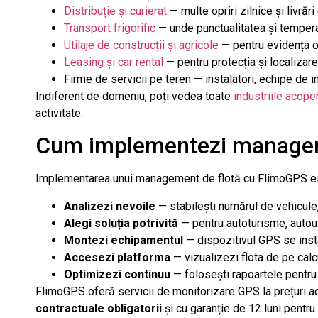
Distribuție și curierat
— multe opriri zilnice și livrări
Transport frigorific
— unde punctualitatea și temperat
Utilaje de construcții și agricole
— pentru evidența or
Leasing și car rental
— pentru protecția și localizarea
Firme de servicii pe teren — instalatori, echipe de i
Indiferent de domeniu, poți vedea toate
industriile acop
activitate.
Cum implementezi manageme
Implementarea unui management de flotă cu FlimoGPS este
Analizezi nevoile
— stabilești numărul de vehicule, 
Alegi soluția potrivită
— pentru autoturisme, autouti
Montezi echipamentul
— dispozitivul GPS se insta
Accesezi platforma
— vizualizezi flota de pe calc
Optimizezi continuu
— folosești rapoartele pentru 
FlimoGPS oferă servicii de monitorizare GPS la prețuri a
contractuale obligatorii
și cu garanție de 12 luni pentr