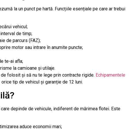
zumă la un punct pe hartă. Funcțiile esențiale pe care ar trebui
ecărui vehicul;
interval de timp;
oaie de parcurs (FAZ);
oprire motor sau intrare în anumite puncte;
 te-ai afla;
urisme la camioane și utilaje.
de folosit și să nu te lege prin contracte rigide.
Echipamentele
orice tip de vehicul și garanție de 12 luni.
ilă?
 care depinde de vehicule, indiferent de mărimea flotei. Este
timizarea aduce economii mari;