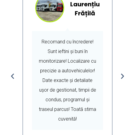
Laurențiu
nu
Frățilă
 o
Recomand cu încredere!
Sunt ieftini și buni în
v
monitorizare! Localizare cu
c
e
precizie a autovehiculelor!
Date exacte și detaliate
u
ușor de gestionat, timpii de
condus, programul și
traseul parcus! Toată stima
cuvenită!