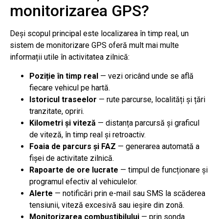
monitorizarea GPS?
Deși scopul principal este localizarea în timp real, un
sistem de monitorizare GPS oferă mult mai multe
informații utile în activitatea zilnică:
Poziție în timp real
— vezi oricând unde se află
fiecare vehicul pe hartă.
Istoricul traseelor
— rute parcurse, localități și țări
tranzitate, opriri.
Kilometri și viteză
— distanța parcursă și graficul
de viteză, în timp real și retroactiv.
Foaia de parcurs și FAZ
— generarea automată a
fișei de activitate zilnică.
Rapoarte de ore lucrate
— timpul de funcționare și
programul efectiv al vehiculelor.
Alerte
— notificări prin e-mail sau SMS la scăderea
tensiunii, viteză excesivă sau ieșire din zonă.
Monitorizarea combustibilului
— prin sonda