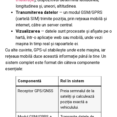
longitudinea și, uneori, altitudinea.
Transmiterea datelor
— un modul GSM/GPRS
(cartelă SIM) trimite poziția, prin rețeaua mobilă și
internet, către un server central.
Vizualizarea
— datele sunt procesate și afișate pe o
hartă, într-o aplicație web sau mobilă, unde vezi
mașina în timp real și rapoartele ei.
Cu alte cuvinte, GPS-ul stabilește
unde
este mașina, iar
rețeaua mobilă duce această informație
până la tine
. Un
sistem complet este format din câteva componente
esențiale:
Componentă
Rol în sistem
Receptor GPS/GNSS
Preia semnalul de la
sateliți și calculează
poziția exactă a
vehiculului.
Modul GSM/GPRS +
Transmite datele de