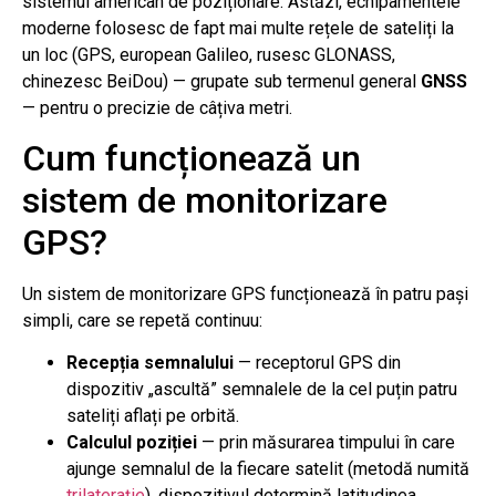
sistemul american de poziționare. Astăzi, echipamentele
moderne folosesc de fapt mai multe rețele de sateliți la
un loc (GPS, european Galileo, rusesc GLONASS,
chinezesc BeiDou) — grupate sub termenul general
GNSS
— pentru o precizie de câțiva metri.
Cum funcționează un
sistem de monitorizare
GPS?
Un sistem de monitorizare GPS funcționează în patru pași
simpli, care se repetă continuu:
Recepția semnalului
— receptorul GPS din
dispozitiv „ascultă” semnalele de la cel puțin patru
sateliți aflați pe orbită.
Calculul poziției
— prin măsurarea timpului în care
ajunge semnalul de la fiecare satelit (metodă numită
trilaterație
), dispozitivul determină latitudinea,