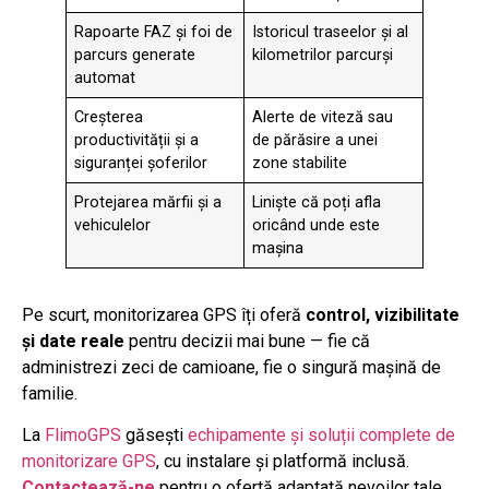
Rapoarte FAZ și foi de
Istoricul traseelor și al
parcurs generate
kilometrilor parcurși
automat
Creșterea
Alerte de viteză sau
productivității și a
de părăsire a unei
siguranței șoferilor
zone stabilite
Protejarea mărfii și a
Liniște că poți afla
vehiculelor
oricând unde este
mașina
Pe scurt, monitorizarea GPS îți oferă
control, vizibilitate
și date reale
pentru decizii mai bune — fie că
administrezi zeci de camioane, fie o singură mașină de
familie.
La
FlimoGPS
găsești
echipamente și soluții complete de
monitorizare GPS
, cu instalare și platformă inclusă.
Contactează-ne
pentru o ofertă adaptată nevoilor tale,