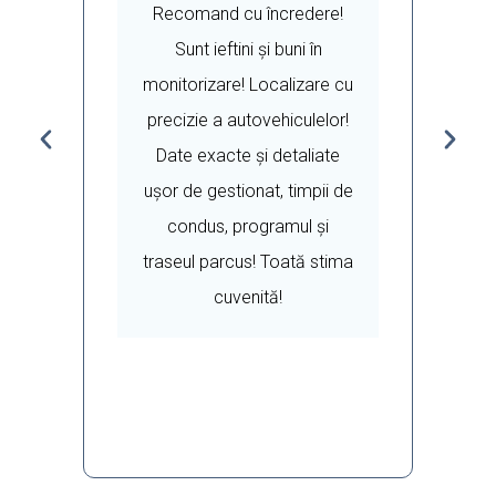
 o
Recomand cu încredere!
Sunt ieftini și buni în
v
monitorizare! Localizare cu
c
e
precizie a autovehiculelor!
Date exacte și detaliate
u
ușor de gestionat, timpii de
condus, programul și
traseul parcus! Toată stima
cuvenită!