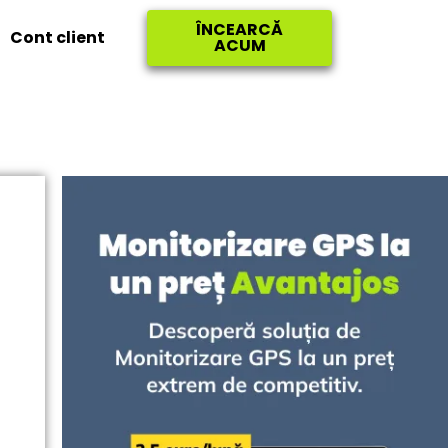
ÎNCEARCĂ
Cont client
ACUM