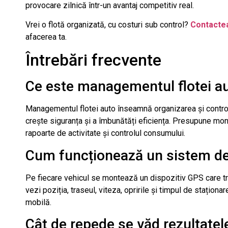
provocare zilnică într-un avantaj competitiv real.
Vrei o flotă organizată, cu costuri sub control?
Contacte
afacerea ta.
Întrebări frecvente
Ce este managementul flotei a
Managementul flotei auto înseamnă organizarea și controlu
crește siguranța și a îmbunătăți eficiența. Presupune moni
rapoarte de activitate și controlul consumului.
Cum funcționează un sistem de
Pe fiecare vehicul se montează un dispozitiv GPS care tr
vezi poziția, traseul, viteza, opririle și timpul de staționar
mobilă.
Cât de repede se văd rezultate