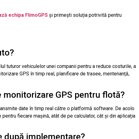
ază echipa FlimoGPS
și primești soluția potrivită pentru
uto?
l tuturor vehiculelor unei companii pentru a reduce costurile, a
torizare GPS în timp real, planificare de trasee, mentenanță,
 monitorizare GPS pentru flotă?
ansmite date în timp real către o platformă software. De acolo
e pentru fiecare mașină, atât de pe calculator, cât și din aplicația
le după implementare?