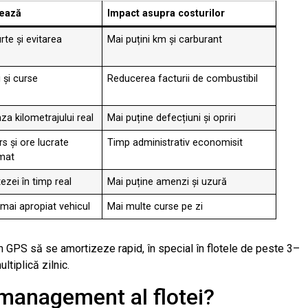
ează
Impact asupra costurilor
te și evitarea
Mai puțini km și carburant
i și curse
Reducerea facturii de combustibil
aza kilometrajului real
Mai puține defecțiuni și opriri
s și ore lucrate
Timp administrativ economisit
mat
tezei în timp real
Mai puține amenzi și uzură
 mai apropiat vehicul
Mai multe curse pe zi
m GPS să se amortizeze rapid, în special în flotele de peste 3–
tiplică zilnic.
 management al flotei?