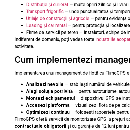
Distribuție și curierat
— multe opriri zilnice și livrări
Transport frigorific
— unde punctualitatea și temperat
Utilaje de construcții și agricole
— pentru evidența or
Leasing și car rental
— pentru protecția și localizarea
Firme de servicii pe teren — instalatori, echipe de i
Indiferent de domeniu, poți vedea toate
industriile acop
activitate.
Cum implementezi manageme
Implementarea unui management de flotă cu FlimoGPS este
Analizezi nevoile
— stabilești numărul de vehicule, 
Alegi soluția potrivită
— pentru autoturisme, autouti
Montezi echipamentul
— dispozitivul GPS se insta
Accesezi platforma
— vizualizezi flota de pe calc
Optimizezi continuu
— folosești rapoartele pentru 
FlimoGPS oferă servicii de monitorizare GPS la prețuri a
contractuale obligatorii
și cu garanție de 12 luni pentr