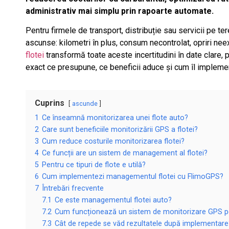
administrativ mai simplu prin rapoarte automate.
Pentru firmele de transport, distribuție sau servicii pe t
ascunse: kilometri în plus, consum necontrolat, opriri nee
flotei
transformă toate aceste incertitudini în date clare, 
exact ce presupune, ce beneficii aduce și cum îl implem
Cuprins
ascunde
1
Ce înseamnă monitorizarea unei flote auto?
2
Care sunt beneficiile monitorizării GPS a flotei?
3
Cum reduce costurile monitorizarea flotei?
4
Ce funcții are un sistem de management al flotei?
5
Pentru ce tipuri de flote e utilă?
6
Cum implementezi managementul flotei cu FlimoGPS?
7
Întrebări frecvente
7.1
Ce este managementul flotei auto?
7.2
Cum funcționează un sistem de monitorizare GPS pe
7.3
Cât de repede se văd rezultatele după implementare