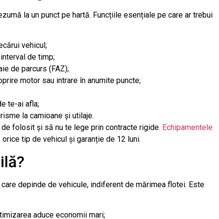
zumă la un punct pe hartă. Funcțiile esențiale pe care ar trebui
ecărui vehicul;
interval de timp;
oaie de parcurs (FAZ);
oprire motor sau intrare în anumite puncte;
 te-ai afla;
urisme la camioane și utilaje.
de folosit și să nu te lege prin contracte rigide.
Echipamentele
orice tip de vehicul și garanție de 12 luni.
ilă?
 care depinde de vehicule, indiferent de mărimea flotei. Este
timizarea aduce economii mari;