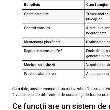
Beneficiu
Cum funcțion
Optimizare rute
Trasee mai scur
blocajelor
Control consum
Alerte la ralant
neautorizate
Mentenanță planificată
Notificări pe b
Rapoarte automate FAZ
Foaie de parcur
generate auto
Monitorizare viteză
Vizualizarea vi
Productivitate teren
Alocarea celui
Cumulate, aceste economii fac ca investiția într-un siste
4 vehicule, unde diferențele de consum și de trasee se mul
Ce funcții are un sistem de