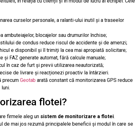
tuieli, în relația cu clienții și în modul de lucru al echipei. Cele
narea curselor personale, a ralanti-ului inutil și a traseelor
a ambuteiajelor, blocajelor sau drumurilor închise;
 stilului de condus reduce riscul de accidente și de amenzi;
cul e disponibil și îl trimiți la cea mai apropiată solicitare;
te și FAZ generate automat, fără calcule manuale;
 în caz de furt și previi utilizarea neautorizată;
cise de livrare și reacționezi proactiv la întârzieri.
că precum
Geotab
arată constant că monitorizarea GPS reduce
luni.
rizarea flotei?
are firmele aleg un
sistem de monitorizare a flotei
.
lul de mai jos rezumă principalele beneficii și modul în care se