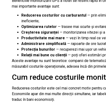
Beneficiile monitorizării GPS a flotei se resimt rapid în chel
mai importante avantaje sunt:
Reducerea costurilor cu carburantul
— prin elimi
ineficiente;
Optimizarea rutelor
— trasee mai scurte și evitare
Creșterea siguranței
— monitorizarea vitezei și a
Productivitate mai mare
— vezi în timp real ce vehi
Administrare simplificată
— rapoarte de ore lucra
Protecția bunurilor
— recuperezi mai ușor un vehicul
Relații mai bune cu clienții
— poți oferi estimări pre
Aceste avantaje nu sunt teoretice: companii de telemati
măsurabil costurile operaționale, adesea încă din primele 
Cum reduce costurile monito
Reducerea costurilor este cel mai concret motiv pentru c
Economiile apar din mai multe direcții simultane, iar tabe
traduc în bani economisiți.