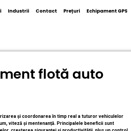
i
Industrii
Contact
Prețuri
Echipament GPS
ment flotă auto
zarea și coordonarea în timp real a tuturor vehiculelor
um, viteză și mentenanță. Principalele beneficii sunt
or, creșterea siguranței și productivității, plus un control