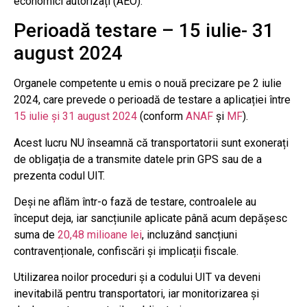
economici autorizați (AEO).
Perioadă testare – 15 iulie- 31
august 2024
Organele competente u emis o nouă precizare pe 2 iulie
2024, care prevede o perioadă de testare a aplicației între
15 iulie și 31 august 2024
(conform
ANAF
și
MF
).
Acest lucru NU înseamnă că transportatorii sunt exonerați
de obligația de a transmite datele prin GPS sau de a
prezenta codul UIT.
Deși ne aflăm într-o fază de testare, controalele au
început deja, iar sancțiunile aplicate până acum depășesc
suma de
20,48 milioane lei
, incluzând sancțiuni
contravenționale, confiscări și implicații fiscale.
Utilizarea noilor proceduri și a codului UIT va deveni
inevitabilă pentru transportatori, iar monitorizarea și