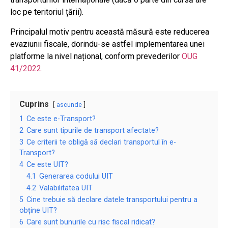
loc pe teritoriul țării).
Principalul motiv pentru această măsură este reducerea
evaziunii fiscale, dorindu-se astfel implementarea unei
platforme la nivel național, conform prevederilor
OUG
41/2022
.
Cuprins
ascunde
1
Ce este e-Transport?
2
Care sunt tipurile de transport afectate?
3
Ce criterii te obligă să declari transportul în e-
Transport?
4
Ce este UIT?
4.1
Generarea codului UIT
4.2
Valabilitatea UIT
5
Cine trebuie să declare datele transportului pentru a
obține UIT?
6
Care sunt bunurile cu risc fiscal ridicat?