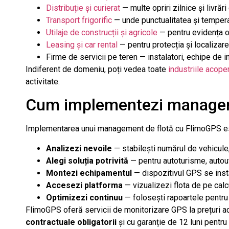
Distribuție și curierat
— multe opriri zilnice și livrări
Transport frigorific
— unde punctualitatea și temperat
Utilaje de construcții și agricole
— pentru evidența or
Leasing și car rental
— pentru protecția și localizarea
Firme de servicii pe teren — instalatori, echipe de i
Indiferent de domeniu, poți vedea toate
industriile acop
activitate.
Cum implementezi manageme
Implementarea unui management de flotă cu FlimoGPS este
Analizezi nevoile
— stabilești numărul de vehicule, 
Alegi soluția potrivită
— pentru autoturisme, autouti
Montezi echipamentul
— dispozitivul GPS se insta
Accesezi platforma
— vizualizezi flota de pe calc
Optimizezi continuu
— folosești rapoartele pentru 
FlimoGPS oferă servicii de monitorizare GPS la prețuri a
contractuale obligatorii
și cu garanție de 12 luni pentr