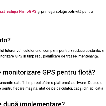
ază echipa FlimoGPS
și primești soluția potrivită pentru
uto?
l tuturor vehiculelor unei companii pentru a reduce costurile, a
torizare GPS în timp real, planificare de trasee, mentenanță,
 monitorizare GPS pentru flotă?
ansmite date în timp real către o platformă software. De acolo
e pentru fiecare mașină, atât de pe calculator, cât și din aplicația
le după implementare?