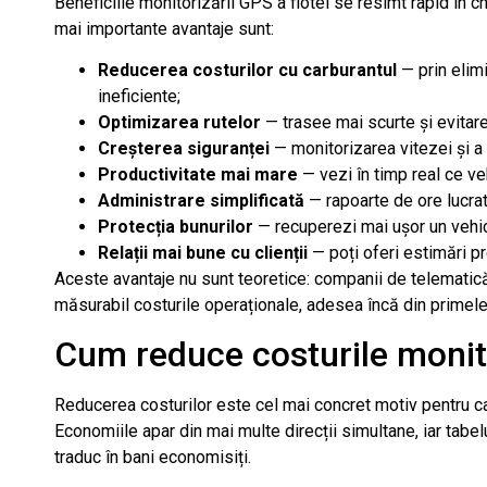
Beneficiile monitorizării GPS a flotei se resimt rapid în chel
mai importante avantaje sunt:
Reducerea costurilor cu carburantul
— prin elimi
ineficiente;
Optimizarea rutelor
— trasee mai scurte și evitare
Creșterea siguranței
— monitorizarea vitezei și a
Productivitate mai mare
— vezi în timp real ce vehi
Administrare simplificată
— rapoarte de ore lucra
Protecția bunurilor
— recuperezi mai ușor un vehicul
Relații mai bune cu clienții
— poți oferi estimări pre
Aceste avantaje nu sunt teoretice: companii de telemati
măsurabil costurile operaționale, adesea încă din primele 
Cum reduce costurile monito
Reducerea costurilor este cel mai concret motiv pentru c
Economiile apar din mai multe direcții simultane, iar tabe
traduc în bani economisiți.