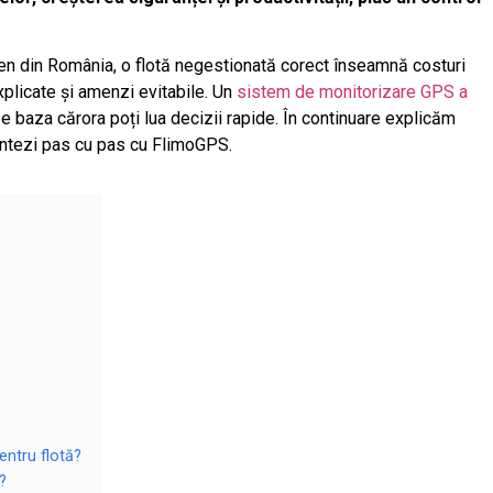
eren din România, o flotă negestionată corect înseamnă costuri
xplicate și amenzi evitabile. Un
sistem de monitorizare GPS a
pe baza cărora poți lua decizii rapide. În continuare explicăm
entezi pas cu pas cu FlimoGPS.
ntru flotă?
?