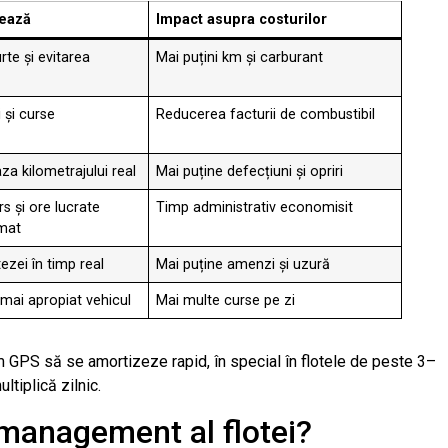
ează
Impact asupra costurilor
te și evitarea
Mai puțini km și carburant
i și curse
Reducerea facturii de combustibil
aza kilometrajului real
Mai puține defecțiuni și opriri
s și ore lucrate
Timp administrativ economisit
mat
tezei în timp real
Mai puține amenzi și uzură
 mai apropiat vehicul
Mai multe curse pe zi
m GPS să se amortizeze rapid, în special în flotele de peste 3–
tiplică zilnic.
 management al flotei?