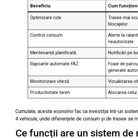
Beneficiu
Cum funcțion
Optimizare rute
Trasee mai scur
blocajelor
Control consum
Alerte la ralant
neautorizate
Mentenanță planificată
Notificări pe b
Rapoarte automate FAZ
Foaie de parcur
generate auto
Monitorizare viteză
Vizualizarea vi
Productivitate teren
Alocarea celui
Cumulate, aceste economii fac ca investiția într-un siste
4 vehicule, unde diferențele de consum și de trasee se mul
Ce funcții are un sistem de