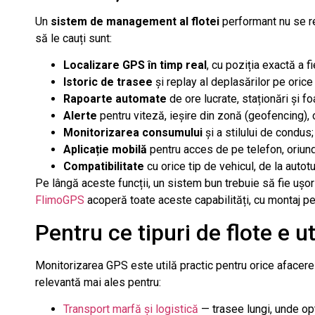
Un
sistem de management al flotei
performant nu se re
să le cauți sunt:
Localizare GPS în timp real
, cu poziția exactă a fi
Istoric de trasee
și replay al deplasărilor pe orice 
Rapoarte automate
de ore lucrate, staționări și f
Alerte
pentru viteză, ieșire din zonă (geofencing), 
Monitorizarea consumului
și a stilului de condus;
Aplicație mobilă
pentru acces de pe telefon, oriunde
Compatibilitate
cu orice tip de vehicul, de la autot
Pe lângă aceste funcții, un sistem bun trebuie să fie ușor 
FlimoGPS
acoperă toate aceste capabilități, cu montaj pe 
Pentru ce tipuri de flote e ut
Monitorizarea GPS este utilă practic pentru orice afacere
relevantă mai ales pentru:
Transport marfă și logistică
— trasee lungi, unde op