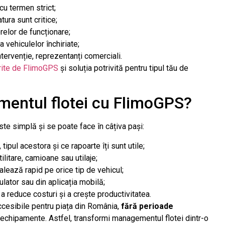
 cu termen strict;
ura sunt critice;
elor de funcționare;
 vehiculelor închiriate;
ntervenție, reprezentanți comerciali.
erite de FlimoGPS
și soluția potrivită pentru tipul tău de
ntul flotei cu FlimoGPS?
 simplă și se poate face în câțiva pași:
tipul acestora și ce rapoarte îți sunt utile;
litare, camioane sau utilaje;
lează rapid pe orice tip de vehicul;
ulator sau din aplicația mobilă;
a reduce costuri și a crește productivitatea.
ccesibile pentru piața din România,
fără perioade
u echipamente. Astfel, transformi managementul flotei dintr-o