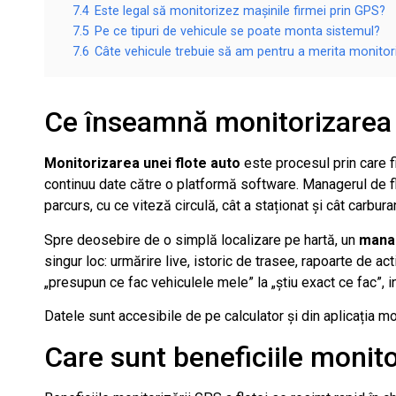
7.4
Este legal să monitorizez mașinile firmei prin GPS?
7.5
Pe ce tipuri de vehicule se poate monta sistemul?
7.6
Câte vehicule trebuie să am pentru a merita monitor
Ce înseamnă monitorizarea 
Monitorizarea unei flote auto
este procesul prin care f
continuu date către o platformă software. Managerul de flo
parcurs, cu ce viteză circulă, cât a staționat și cât carbu
Spre deosebire de o simplă localizare pe hartă, un
mana
singur loc: urmărire live, istoric de trasee, rapoarte de acti
„presupun ce fac vehiculele mele” la „știu exact ce fac”, 
Datele sunt accesibile de pe calculator și din aplicația mob
Care sunt beneficiile monito