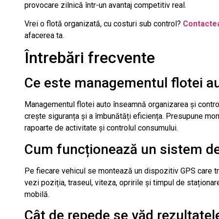
provocare zilnică într-un avantaj competitiv real.
Vrei o flotă organizată, cu costuri sub control?
Contacte
afacerea ta.
Întrebări frecvente
Ce este managementul flotei a
Managementul flotei auto înseamnă organizarea și controlu
crește siguranța și a îmbunătăți eficiența. Presupune moni
rapoarte de activitate și controlul consumului.
Cum funcționează un sistem de
Pe fiecare vehicul se montează un dispozitiv GPS care tr
vezi poziția, traseul, viteza, opririle și timpul de staționar
mobilă.
Cât de repede se văd rezultate