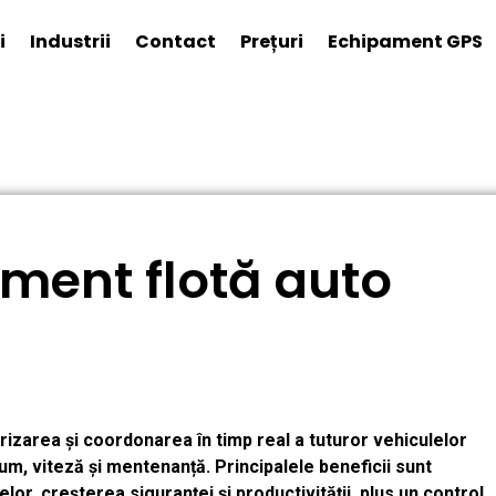
i
Industrii
Contact
Prețuri
Echipament GPS
ment flotă auto
zarea și coordonarea în timp real a tuturor vehiculelor
um, viteză și mentenanță. Principalele beneficii sunt
or, creșterea siguranței și productivității, plus un control