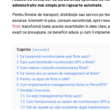
administrativ mai simplu prin rapoarte automate.
Pentru firmele de transport, distribuție sau servicii pe t
ascunse: kilometri în plus, consum necontrolat, opriri nee
flotei
transformă toate aceste incertitudini în date clare, 
exact ce presupune, ce beneficii aduce și cum îl implem
Cuprins
ascunde
1
Ce înseamnă monitorizarea unei flote auto?
2
Care sunt beneficiile monitorizării GPS a flotei?
3
Cum reduce costurile monitorizarea flotei?
4
Ce funcții are un sistem de management al flotei?
5
Pentru ce tipuri de flote e utilă?
6
Cum implementezi managementul flotei cu FlimoGPS?
7
Întrebări frecvente
7.1
Ce este managementul flotei auto?
7.2
Cum funcționează un sistem de monitorizare GPS pe
7.3
Cât de repede se văd rezultatele după implementare