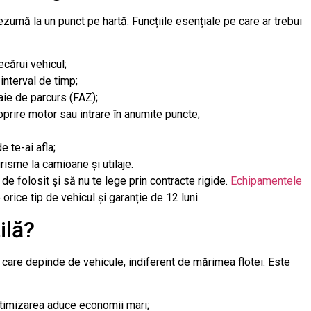
zumă la un punct pe hartă. Funcțiile esențiale pe care ar trebui
ecărui vehicul;
interval de timp;
oaie de parcurs (FAZ);
oprire motor sau intrare în anumite puncte;
 te-ai afla;
urisme la camioane și utilaje.
de folosit și să nu te lege prin contracte rigide.
Echipamentele
orice tip de vehicul și garanție de 12 luni.
ilă?
 care depinde de vehicule, indiferent de mărimea flotei. Este
timizarea aduce economii mari;