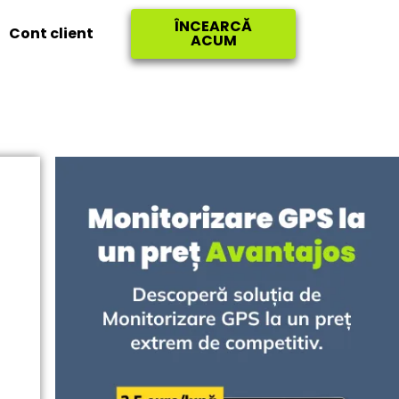
ÎNCEARCĂ
Cont client
ACUM