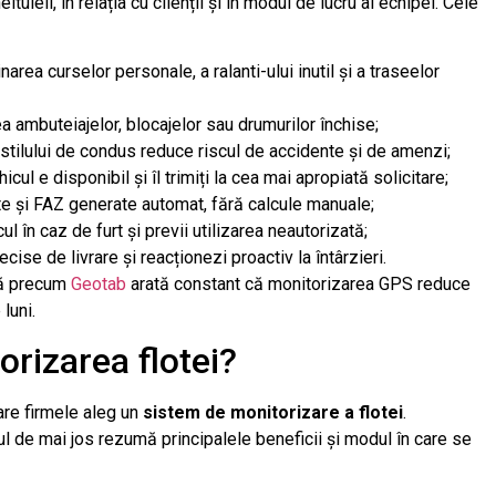
tuieli, în relația cu clienții și în modul de lucru al echipei. Cele
narea curselor personale, a ralanti-ului inutil și a traseelor
a ambuteiajelor, blocajelor sau drumurilor închise;
 stilului de condus reduce riscul de accidente și de amenzi;
cul e disponibil și îl trimiți la cea mai apropiată solicitare;
te și FAZ generate automat, fără calcule manuale;
 în caz de furt și previi utilizarea neautorizată;
cise de livrare și reacționezi proactiv la întârzieri.
că precum
Geotab
arată constant că monitorizarea GPS reduce
luni.
rizarea flotei?
are firmele aleg un
sistem de monitorizare a flotei
.
lul de mai jos rezumă principalele beneficii și modul în care se